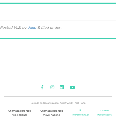
SERVICOIS-06
Posted
14:21
by
Julia
&
filed under .
Please activate some Widgets.
Estrada da Circunvalação, 15687 4100 - 183 Porto
Chamada para rede
Chamada para rede
E.
Livro de
fixa nacional
móvel nacional
info@breathe.pt
Reclamações