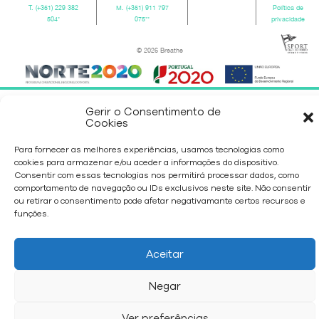
T.
(+351) 229 382
M.
(+351) 911 797
Política de
504
*
075
**
privacidade
© 2026 Breathe
Gerir o Consentimento de
Cookies
Para fornecer as melhores experiências, usamos tecnologias como
cookies para armazenar e/ou aceder a informações do dispositivo.
Consentir com essas tecnologias nos permitirá processar dados, como
comportamento de navegação ou IDs exclusivos neste site. Não consentir
ou retirar o consentimento pode afetar negativamante certos recursos e
funções.
Aceitar
Negar
Ver preferências