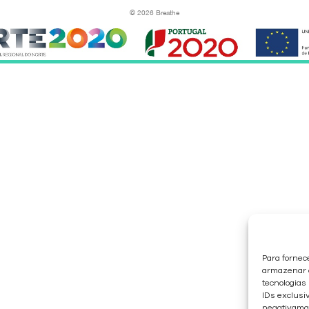
© 2026 Breathe
Para fornec
armazenar e
tecnologias
IDs exclusiv
negativaman