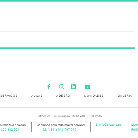
SERVIÇOS
AULAS
ADESÃO
NOVIDADES
GALERIA
Estrada da Circunvalação, 15687 4100 - 183 Porto
 rede fixa nacional
Chamada para rede móvel nacional
E.
info@breathe.pt
Livr
) 229 382 504
*
M.
(+351) 911 797 075
**
Polít