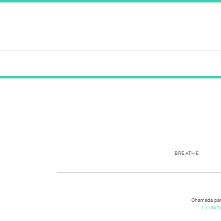
No Posts Yet
Posts By:
Julia
Sorry, What you were looking for is not here.
BREATHE
Chamada para
T.
(+351