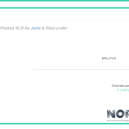
DSC_0725
Posted
15:31
by
Julia
&
filed under .
BREATHE
Chamada para
T.
(+351