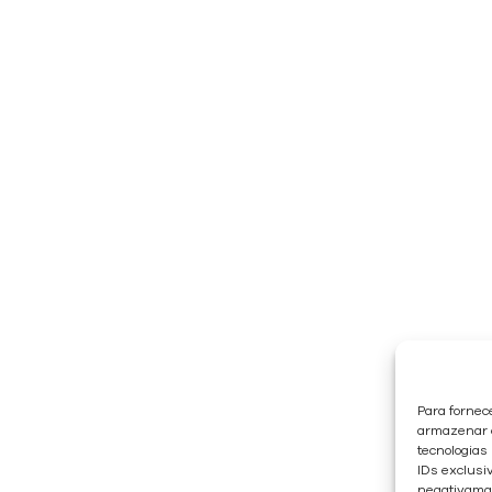
Para fornec
armazenar e
tecnologias
IDs exclusiv
negativaman