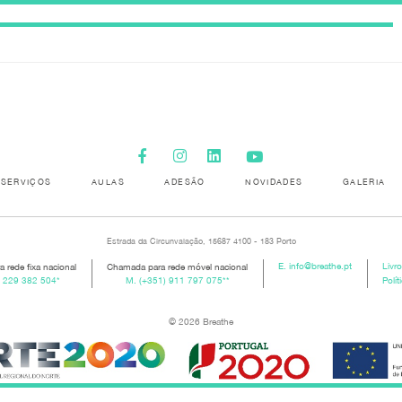
SERVIÇOS
AULAS
ADESÃO
NOVIDADES
GALERIA
Estrada da Circunvalação, 15687 4100 - 183 Porto
 rede fixa nacional
Chamada para rede móvel nacional
E.
info@breathe.pt
Livr
) 229 382 504
*
M.
(+351) 911 797 075
**
Polít
© 2026 Breathe