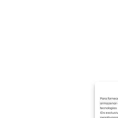
Para fornec
armazenar e
tecnologias
IDs exclusiv
negativaman