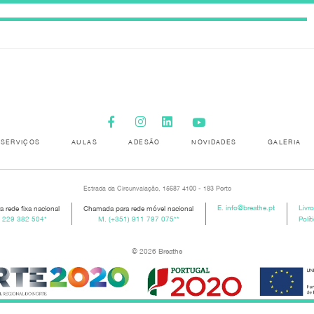
SERVIÇOS
AULAS
ADESÃO
NOVIDADES
GALERIA
Estrada da Circunvalação, 15687 4100 - 183 Porto
 rede fixa nacional
Chamada para rede móvel nacional
E.
info@breathe.pt
Livr
) 229 382 504
*
M.
(+351) 911 797 075
**
Polít
© 2026 Breathe