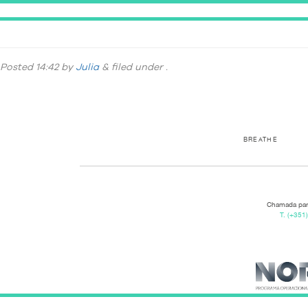
DSC_0617
Posted
14:42
by
Julia
&
filed under .
BREATHE
Chamada para
T.
(+351