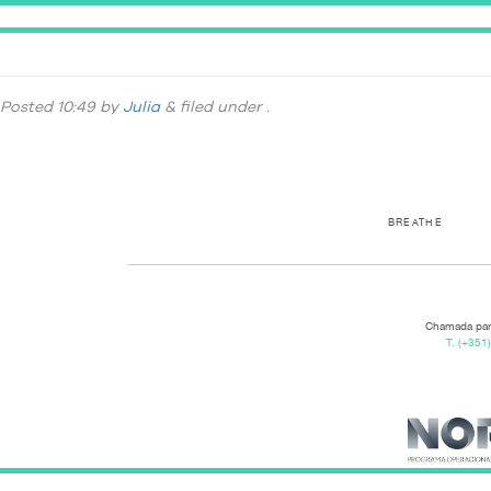
DSC_8731
Posted
10:49
by
Julia
&
filed under .
BREATHE
Chamada para
T.
(+351