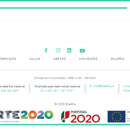
SERVIÇOS
AULAS
ADESÃO
NOVIDADES
GALERIA
Estrada da Circunvalação, 15687 4100 - 183 Porto
 rede fixa nacional
Chamada para rede móvel nacional
E.
info@breathe.pt
Livr
) 229 382 504
*
M.
(+351) 911 797 075
**
Polít
© 2026 Breathe