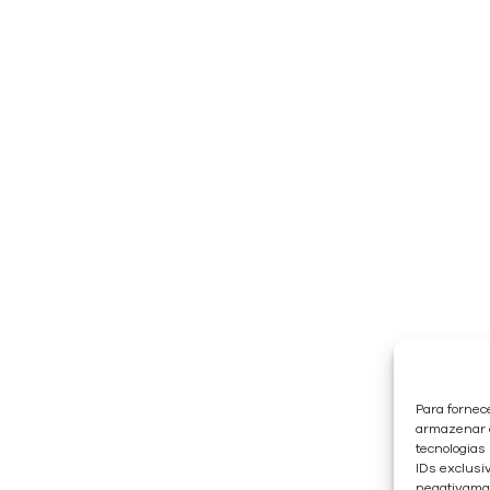
Para fornec
armazenar e
tecnologias
IDs exclusiv
negativaman