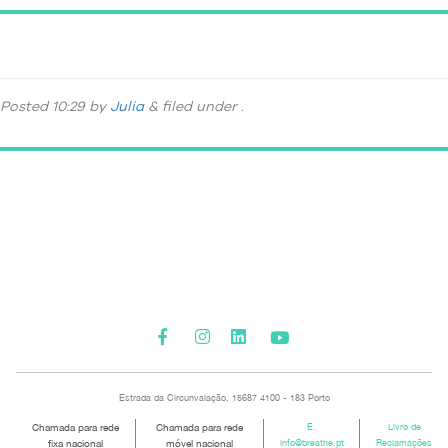
DSC_8695
Posted
10:29
by
Julia
&
filed under .
Please activate some Widgets.
Estrada da Circunvalação, 15687 4100 - 183 Porto
Chamada para rede
Chamada para rede
E.
Livro de
fixa nacional
móvel nacional
info@breathe.pt
Reclamações