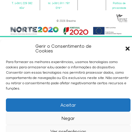
T.
(+351) 229 382
M.
(+351) 911 797
Política de
504
*
075
**
privacidade
© 2026 Breathe
Gerir o Consentimento de
Cookies
Para fornecer as melhores experiências, usamos tecnologias como
cookies para armazenar e/ou aceder a informações do dispositivo.
Consentir com essas tecnologias nos permitirá processar dados, como
comportamento de navegação ou IDs exclusivos neste site. Não consentir
ou retirar o consentimento pode afetar negativamante certos recursos e
funções.
Aceitar
Negar
Ver preferências