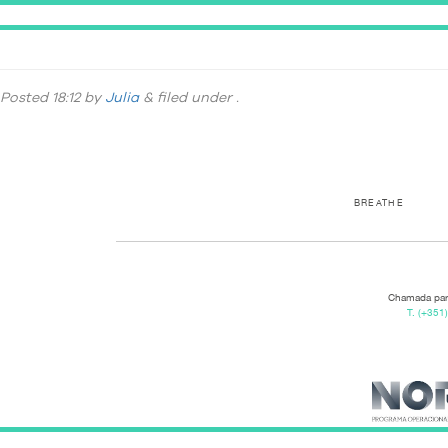
DSC_6140
Posted
18:12
by
Julia
&
filed under .
BREATHE
Chamada para
T.
(+351