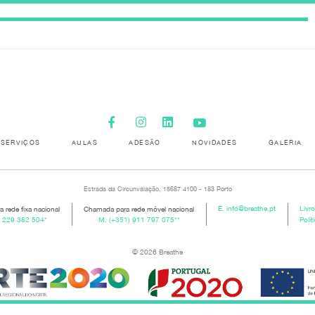
SERVIÇOS
AULAS
ADESÃO
NOVIDADES
GALERIA
Estrada da Circunvalação, 15687 4100 - 183 Porto
 rede fixa nacional
Chamada para rede móvel nacional
E.
info@breathe.pt
Livr
) 229 382 504
*
M.
(+351) 911 797 075
**
Polít
© 2026 Breathe