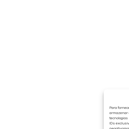
Para fornec
armazenar e
tecnologias
IDs exclusiv
negativaman