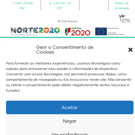
T.
(+351) 229 382
M.
(+351) 911 797
Política de
504
*
075
**
privacidade
© 2026 Breathe
Gerir o Consentimento de
Cookies
Para fornecer as melhores experiências, usamos tecnologias como
cookies para armazenar e/ou aceder a informações do dispositivo.
Consentir com essas tecnologias nos permitirá processar dados, como
comportamento de navegação ou IDs exclusivos neste site. Não consentir
ou retirar o consentimento pode afetar negativamante certos recursos e
funções.
Aceitar
Negar
Ver preferências