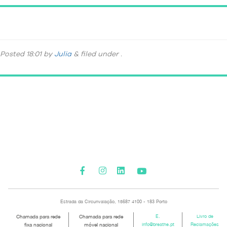
DSC_5969
Posted
18:01
by
Julia
&
filed under .
Please activate some Widgets.
Estrada da Circunvalação, 15687 4100 - 183 Porto
Chamada para rede
Chamada para rede
E.
Livro de
fixa nacional
móvel nacional
info@breathe.pt
Reclamações