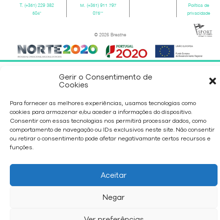
T.
(+351) 229 382
M.
(+351) 911 797
Política de
504
*
075
**
privacidade
© 2026 Breathe
Gerir o Consentimento de
Cookies
Para fornecer as melhores experiências, usamos tecnologias como
cookies para armazenar e/ou aceder a informações do dispositivo.
Consentir com essas tecnologias nos permitirá processar dados, como
comportamento de navegação ou IDs exclusivos neste site. Não consentir
ou retirar o consentimento pode afetar negativamante certos recursos e
funções.
Aceitar
Negar
Ver preferências