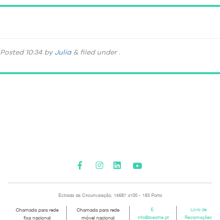
DSC_5462
Posted
10:34
by
Julia
&
filed under .
Please activate some Widgets.
Estrada da Circunvalação, 15687 4100 - 183 Porto
Chamada para rede
Chamada para rede
E.
Livro de
fixa nacional
móvel nacional
info@breathe.pt
Reclamações