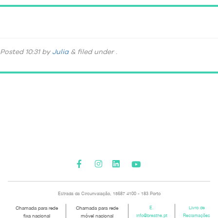
DSC_5420
Posted
10:31
by
Julia
&
filed under .
Please activate some Widgets.
Estrada da Circunvalação, 15687 4100 - 183 Porto
Chamada para rede
Chamada para rede
E.
Livro de
fixa nacional
móvel nacional
info@breathe.pt
Reclamações