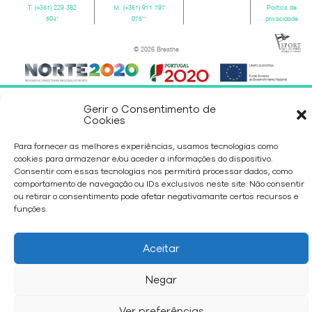
T.
(+351) 229 382
M.
(+351) 911 797
Política de
504
*
075
**
privacidade
© 2026 Breathe
Gerir o Consentimento de
Cookies
Para fornecer as melhores experiências, usamos tecnologias como
cookies para armazenar e/ou aceder a informações do dispositivo.
Consentir com essas tecnologias nos permitirá processar dados, como
comportamento de navegação ou IDs exclusivos neste site. Não consentir
ou retirar o consentimento pode afetar negativamante certos recursos e
funções.
Aceitar
Negar
Ver preferências