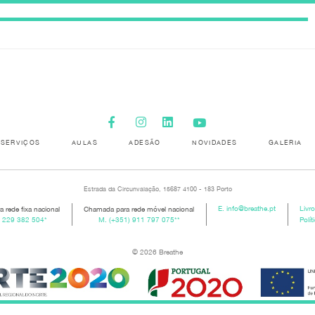
SERVIÇOS
AULAS
ADESÃO
NOVIDADES
GALERIA
Estrada da Circunvalação, 15687 4100 - 183 Porto
 rede fixa nacional
Chamada para rede móvel nacional
E.
info@breathe.pt
Livr
) 229 382 504
*
M.
(+351) 911 797 075
**
Polít
© 2026 Breathe