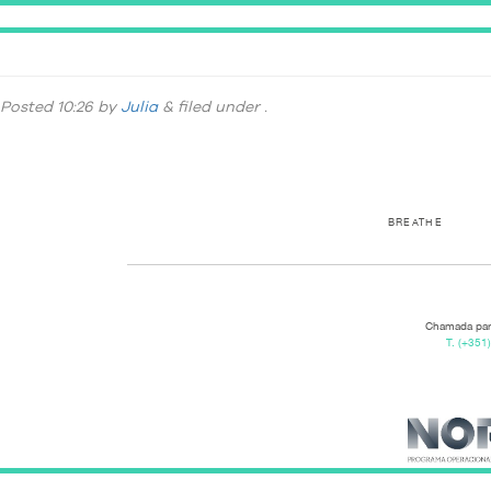
DSC_5316
Posted
10:26
by
Julia
&
filed under .
BREATHE
Chamada para
T.
(+351