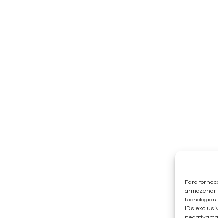
Para fornec
armazenar e
tecnologias
IDs exclusiv
negativaman