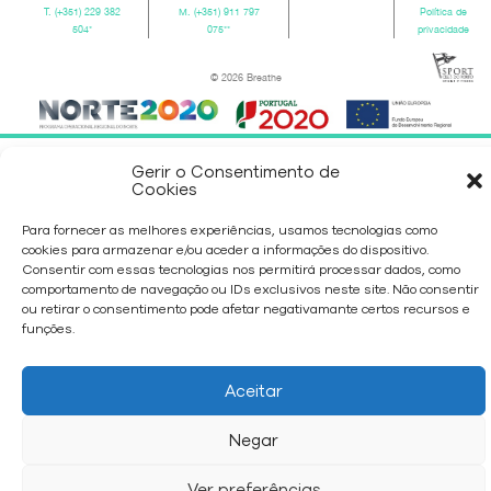
T.
(+351) 229 382
M.
(+351) 911 797
Política de
504
*
075
**
privacidade
© 2026 Breathe
Gerir o Consentimento de
Cookies
Para fornecer as melhores experiências, usamos tecnologias como
cookies para armazenar e/ou aceder a informações do dispositivo.
Consentir com essas tecnologias nos permitirá processar dados, como
comportamento de navegação ou IDs exclusivos neste site. Não consentir
ou retirar o consentimento pode afetar negativamante certos recursos e
funções.
Aceitar
Negar
Ver preferências