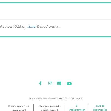
DSC_5300
Posted
10:25
by
Julia
&
filed under .
Please activate some Widgets.
Estrada da Circunvalação, 15687 4100 - 183 Porto
Chamada para rede
Chamada para rede
E.
Livro de
fixa nacional
móvel nacional
info@breathe.pt
Reclamações