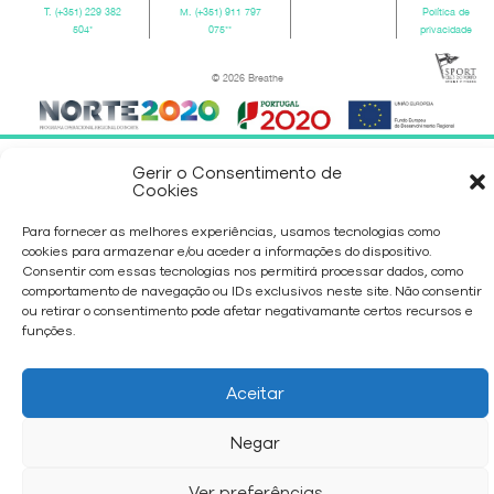
T.
(+351) 229 382
M.
(+351) 911 797
Política de
504
*
075
**
privacidade
© 2026 Breathe
Gerir o Consentimento de
Cookies
Para fornecer as melhores experiências, usamos tecnologias como
cookies para armazenar e/ou aceder a informações do dispositivo.
Consentir com essas tecnologias nos permitirá processar dados, como
comportamento de navegação ou IDs exclusivos neste site. Não consentir
ou retirar o consentimento pode afetar negativamante certos recursos e
funções.
Aceitar
Negar
Ver preferências