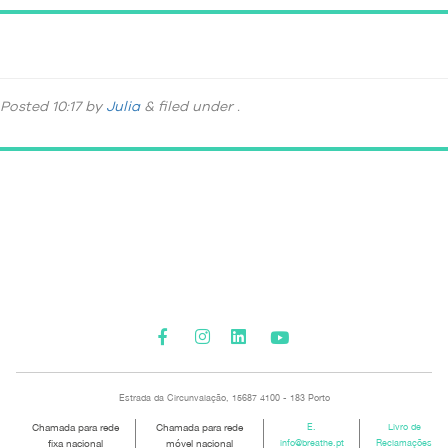
DSC_5202
Posted
10:17
by
Julia
&
filed under .
Please activate some Widgets.
Estrada da Circunvalação, 15687 4100 - 183 Porto
Chamada para rede
Chamada para rede
E.
Livro de
fixa nacional
móvel nacional
info@breathe.pt
Reclamações