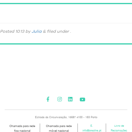
DSC_5135
Posted
10:13
by
Julia
&
filed under .
Please activate some Widgets.
Estrada da Circunvalação, 15687 4100 - 183 Porto
Chamada para rede
Chamada para rede
E.
Livro de
fixa nacional
móvel nacional
info@breathe.pt
Reclamações