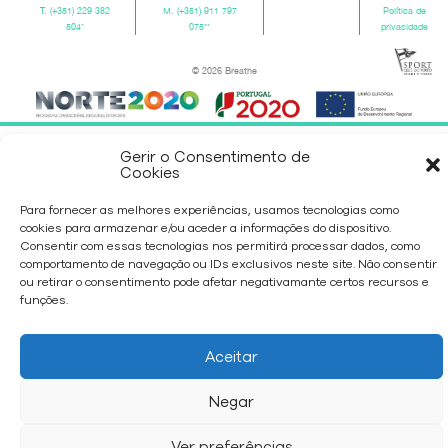
T.
(+351) 229 382
M.
(+351) 911 797
Política de
504
*
075
**
privacidade
© 2026 Breathe
Gerir o Consentimento de
Cookies
Para fornecer as melhores experiências, usamos tecnologias como
cookies para armazenar e/ou aceder a informações do dispositivo.
Consentir com essas tecnologias nos permitirá processar dados, como
comportamento de navegação ou IDs exclusivos neste site. Não consentir
ou retirar o consentimento pode afetar negativamante certos recursos e
funções.
Aceitar
Negar
Ver preferências