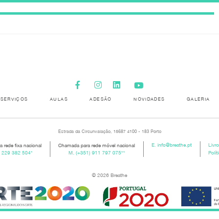
SERVIÇOS
AULAS
ADESÃO
NOVIDADES
GALERIA
Estrada da Circunvalação, 15687 4100 - 183 Porto
 rede fixa nacional
Chamada para rede móvel nacional
E.
info@breathe.pt
Livr
) 229 382 504
*
M.
(+351) 911 797 075
**
Polít
© 2026 Breathe