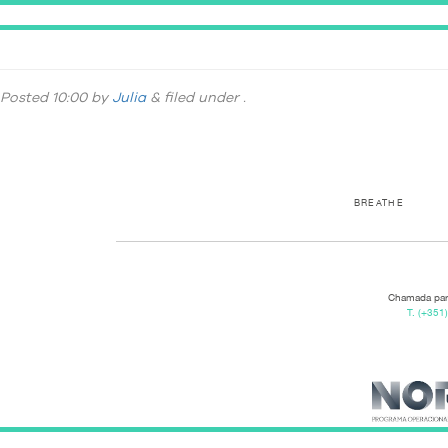
DSC_5000
Posted
10:00
by
Julia
&
filed under .
BREATHE
Chamada para
T.
(+351