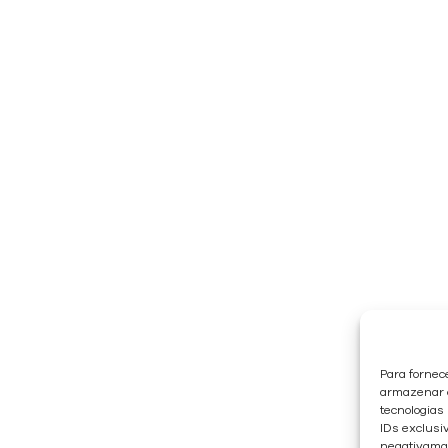
Para fornec
armazenar e
tecnologias
IDs exclusiv
negativaman