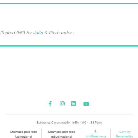
DSC_4992
Posted
9:59
by
Julia
&
filed under .
Please activate some Widgets.
Estrada da Circunvalação, 15687 4100 - 183 Porto
Chamada para rede
Chamada para rede
E.
Livro de
fixa nacional
móvel nacional
info@breathe.pt
Reclamações