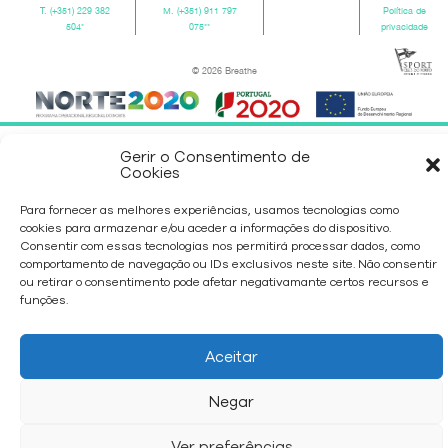
T.
(+351) 229 382
M.
(+351) 911 797
Política de
504
*
075
**
privacidade
© 2026 Breathe
Gerir o Consentimento de
Cookies
Para fornecer as melhores experiências, usamos tecnologias como
cookies para armazenar e/ou aceder a informações do dispositivo.
Consentir com essas tecnologias nos permitirá processar dados, como
comportamento de navegação ou IDs exclusivos neste site. Não consentir
ou retirar o consentimento pode afetar negativamante certos recursos e
funções.
Aceitar
Negar
Ver preferências