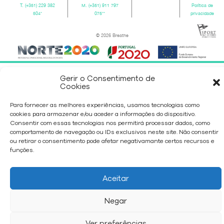
T.
(+351) 229 382
M.
(+351) 911 797
Política de
504
*
075
**
privacidade
© 2026 Breathe
Gerir o Consentimento de
Cookies
Para fornecer as melhores experiências, usamos tecnologias como
cookies para armazenar e/ou aceder a informações do dispositivo.
Consentir com essas tecnologias nos permitirá processar dados, como
comportamento de navegação ou IDs exclusivos neste site. Não consentir
ou retirar o consentimento pode afetar negativamante certos recursos e
funções.
Aceitar
Negar
Ver preferências