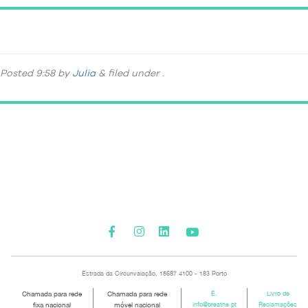
DSC_4961
Posted
9:58
by
Julia
&
filed under .
Please activate some Widgets.
Estrada da Circunvalação, 15687 4100 - 183 Porto
Chamada para rede
Chamada para rede
E.
Livro de
fixa nacional
móvel nacional
info@breathe.pt
Reclamações