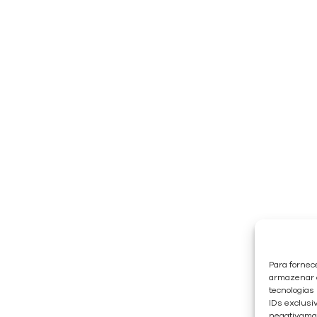
Para fornec
armazenar e
tecnologias
IDs exclusiv
negativaman