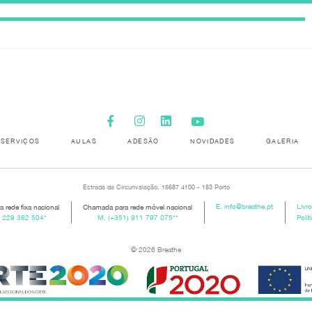
SERVIÇOS
AULAS
ADESÃO
NOVIDADES
GALERIA
Estrada da Circunvalação, 15687 4100 - 183 Porto
 rede fixa nacional
Chamada para rede móvel nacional
E.
info@breathe.pt
Livr
) 229 382 504
*
M.
(+351) 911 797 075
**
Polít
© 2026 Breathe