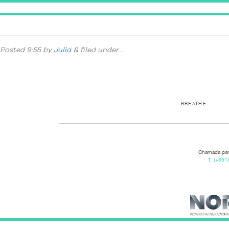
DSC_4925
Posted
9:55
by
Julia
&
filed under .
BREATHE
Chamada para
T.
(+351