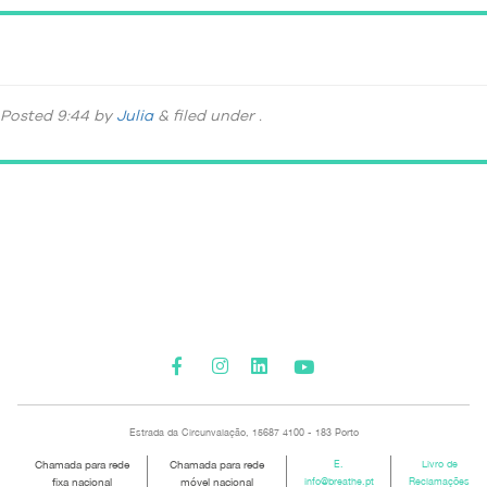
_DSC4773
Posted
9:44
by
Julia
&
filed under .
Please activate some Widgets.
Estrada da Circunvalação, 15687 4100 - 183 Porto
Chamada para rede
Chamada para rede
E.
Livro de
fixa nacional
móvel nacional
info@breathe.pt
Reclamações