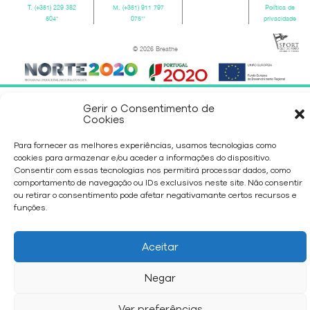
T.
(+351) 229 382
M.
(+351) 911 797
Política de
504
*
075
**
privacidade
© 2026 Breathe
Gerir o Consentimento de
Cookies
Para fornecer as melhores experiências, usamos tecnologias como
cookies para armazenar e/ou aceder a informações do dispositivo.
Consentir com essas tecnologias nos permitirá processar dados, como
comportamento de navegação ou IDs exclusivos neste site. Não consentir
ou retirar o consentimento pode afetar negativamante certos recursos e
funções.
Aceitar
Negar
Ver preferências