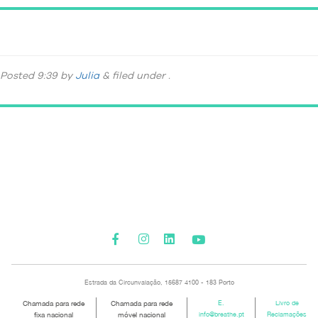
_DSC4727
Posted
9:39
by
Julia
&
filed under .
Please activate some Widgets.
Estrada da Circunvalação, 15687 4100 - 183 Porto
Chamada para rede
Chamada para rede
E.
Livro de
fixa nacional
móvel nacional
info@breathe.pt
Reclamações