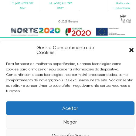
T.
(+351) 229 382
M.
(+351) 911 797
Política de
504
*
075
**
privacidade
© 2026 Breathe
Gerir o Consentimento de
Cookies
Para fornecer as melhores experiências, usamos tecnologias como
cookies para armazenar e/ou aceder a informações do dispositivo.
Consentir com essas tecnologias nos permitirá processar dados, como
comportamento de navegação ou IDs exclusivos neste site. Não consentir
ou retirar o consentimento pode afetar negativamante certos recursos e
funções.
Aceitar
Negar
Ver preferências