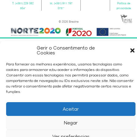
T.
(+351) 229 382
M.
(+351) 911 797
Política de
504
*
075
**
privacidade
© 2026 Breathe
Gerir o Consentimento de
Cookies
Para fornecer as melhores experiências, usamos tecnologias como
cookies para armazenar e/ou aceder a informações do dispositivo.
Consentir com essas tecnologias nos permitirá processar dados, como
comportamento de navegação ou IDs exclusivos neste site. Não consentir
ou retirar o consentimento pode afetar negativamante certos recursos e
funções.
Aceitar
Negar
Ver preferências