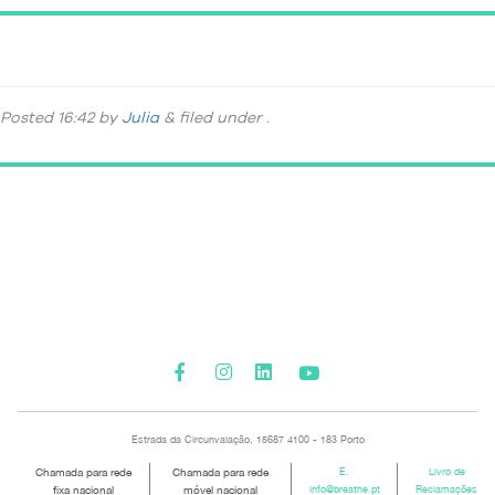
DSC_8029
Posted
16:42
by
Julia
&
filed under .
Please activate some Widgets.
Estrada da Circunvalação, 15687 4100 - 183 Porto
Chamada para rede
Chamada para rede
E.
Livro de
fixa nacional
móvel nacional
info@breathe.pt
Reclamações