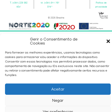
T.
(+351) 229 382
M.
(+351) 911 797
Política de
504
*
075
**
privacidade
© 2026 Breathe
Gerir o Consentimento de
Cookies
Para fornecer as melhores experiências, usamos tecnologias como
cookies para armazenar e/ou aceder a informações do dispositivo.
Consentir com essas tecnologias nos permitirá processar dados, como
comportamento de navegação ou IDs exclusivos neste site. Não consentir
ou retirar o consentimento pode afetar negativamante certos recursos e
funções.
Aceitar
Negar
Ver preferências