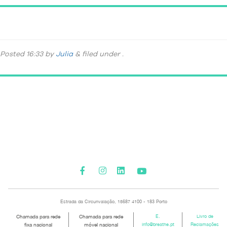
DSC_7948
Posted
16:33
by
Julia
&
filed under .
Please activate some Widgets.
Estrada da Circunvalação, 15687 4100 - 183 Porto
Chamada para rede
Chamada para rede
E.
Livro de
fixa nacional
móvel nacional
info@breathe.pt
Reclamações