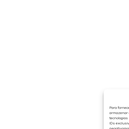
Para fornec
armazenar e
tecnologias
IDs exclusiv
negativaman