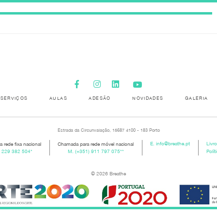
SERVIÇOS
AULAS
ADESÃO
NOVIDADES
GALERIA
Estrada da Circunvalação, 15687 4100 - 183 Porto
 rede fixa nacional
Chamada para rede móvel nacional
E.
info@breathe.pt
Livr
) 229 382 504
*
M.
(+351) 911 797 075
**
Polít
© 2026 Breathe