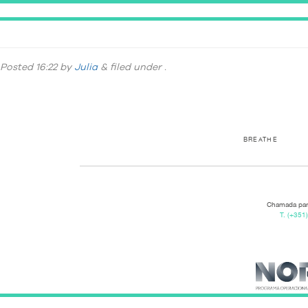
DSC_7814
Posted
16:22
by
Julia
&
filed under .
BREATHE
Chamada para
T.
(+351