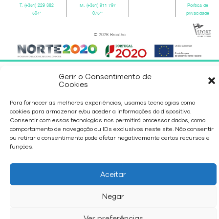
T.
(+351) 229 382
M.
(+351) 911 797
Política de
504
*
075
**
privacidade
© 2026 Breathe
Gerir o Consentimento de
Cookies
Para fornecer as melhores experiências, usamos tecnologias como
cookies para armazenar e/ou aceder a informações do dispositivo.
Consentir com essas tecnologias nos permitirá processar dados, como
comportamento de navegação ou IDs exclusivos neste site. Não consentir
ou retirar o consentimento pode afetar negativamante certos recursos e
funções.
Aceitar
Negar
Ver preferências