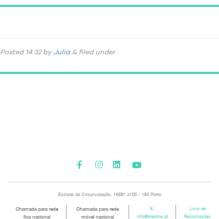
DSC_7520
Posted
14:32
by
Julia
&
filed under .
Please activate some Widgets.
Estrada da Circunvalação, 15687 4100 - 183 Porto
Chamada para rede
Chamada para rede
E.
Livro de
fixa nacional
móvel nacional
info@breathe.pt
Reclamações