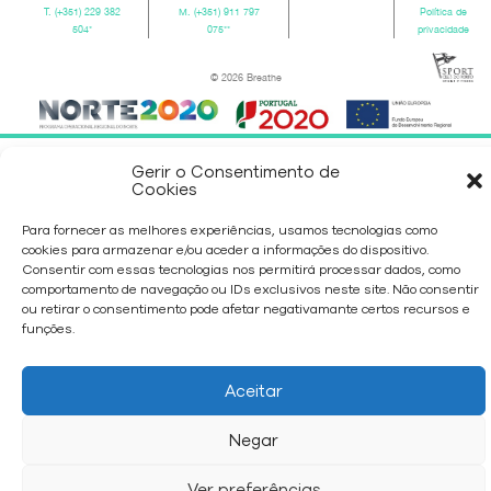
T.
(+351) 229 382
M.
(+351) 911 797
Política de
504
*
075
**
privacidade
© 2026 Breathe
Gerir o Consentimento de
Cookies
Para fornecer as melhores experiências, usamos tecnologias como
cookies para armazenar e/ou aceder a informações do dispositivo.
Consentir com essas tecnologias nos permitirá processar dados, como
comportamento de navegação ou IDs exclusivos neste site. Não consentir
ou retirar o consentimento pode afetar negativamante certos recursos e
funções.
Aceitar
Negar
Ver preferências