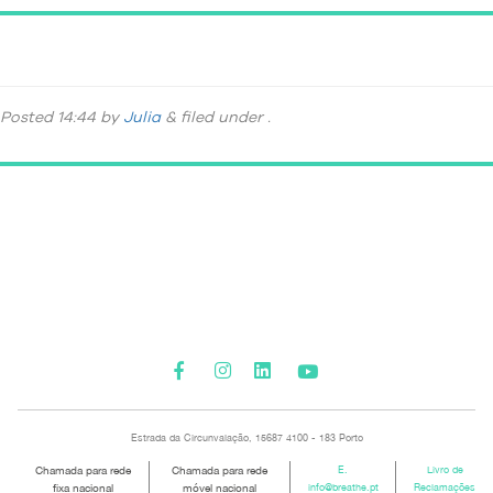
_DSC5915
Posted
14:44
by
Julia
&
filed under .
Please activate some Widgets.
Estrada da Circunvalação, 15687 4100 - 183 Porto
Chamada para rede
Chamada para rede
E.
Livro de
fixa nacional
móvel nacional
info@breathe.pt
Reclamações