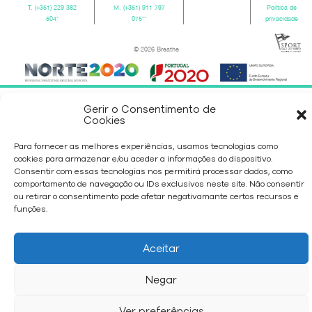
T.
(+351) 229 382
M.
(+351) 911 797
Política de
504
*
075
**
privacidade
© 2026 Breathe
Gerir o Consentimento de
Cookies
Para fornecer as melhores experiências, usamos tecnologias como
cookies para armazenar e/ou aceder a informações do dispositivo.
Consentir com essas tecnologias nos permitirá processar dados, como
comportamento de navegação ou IDs exclusivos neste site. Não consentir
ou retirar o consentimento pode afetar negativamante certos recursos e
funções.
Aceitar
Negar
Ver preferências