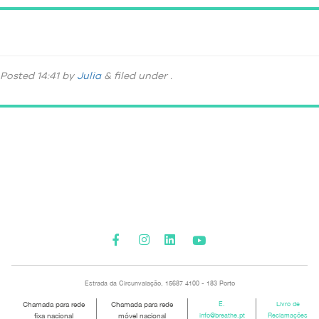
DSC_0474-21
Posted
14:41
by
Julia
&
filed under .
Please activate some Widgets.
Estrada da Circunvalação, 15687 4100 - 183 Porto
Chamada para rede
Chamada para rede
E.
Livro de
fixa nacional
móvel nacional
info@breathe.pt
Reclamações