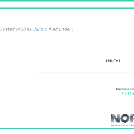
_DSC9444-322
Posted
14:38
by
Julia
&
filed under .
BREATHE
Chamada para
T.
(+351