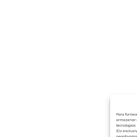
Para fornec
armazenar e
tecnologias
IDs exclusiv
negativaman