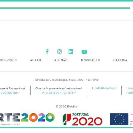
SERVIÇOS
AULAS
ADESÃO
NOVIDADES
GALERIA
Estrada da Circunvalação, 15687 4100 - 183 Porto
 rede fixa nacional
Chamada para rede móvel nacional
E.
info@breathe.pt
Livr
) 229 382 504
*
M.
(+351) 911 797 075
**
Polít
© 2026 Breathe