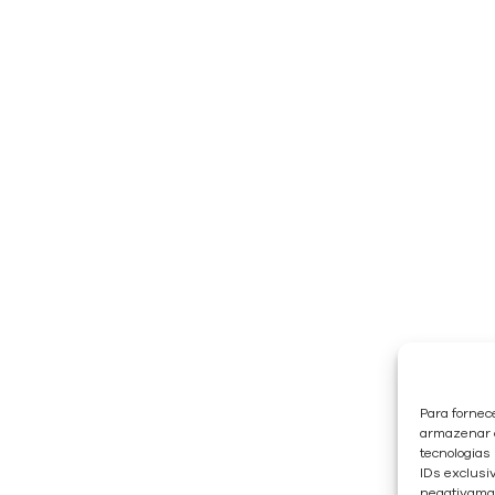
Para fornec
armazenar e
tecnologias
IDs exclusiv
negativaman