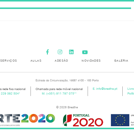
SERVIÇOS
AULAS
ADESÃO
NOVIDADES
GALERIA
Estrada da Circunvalação, 15687 4100 - 183 Porto
 rede fixa nacional
Chamada para rede móvel nacional
E.
info@breathe.pt
Livr
) 229 382 504
*
M.
(+351) 911 797 075
**
Polít
© 2026 Breathe