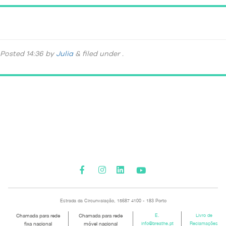
_DSC9079-203
Posted
14:36
by
Julia
&
filed under .
Please activate some Widgets.
Estrada da Circunvalação, 15687 4100 - 183 Porto
Chamada para rede
Chamada para rede
E.
Livro de
fixa nacional
móvel nacional
info@breathe.pt
Reclamações