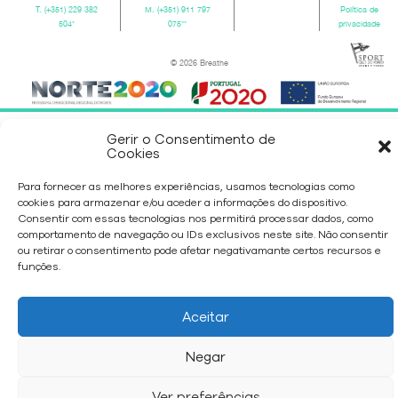
T.
(+351) 229 382
M.
(+351) 911 797
Política de
504
*
075
**
privacidade
© 2026 Breathe
Gerir o Consentimento de
Cookies
Para fornecer as melhores experiências, usamos tecnologias como
cookies para armazenar e/ou aceder a informações do dispositivo.
Consentir com essas tecnologias nos permitirá processar dados, como
comportamento de navegação ou IDs exclusivos neste site. Não consentir
ou retirar o consentimento pode afetar negativamante certos recursos e
funções.
Aceitar
Negar
Ver preferências