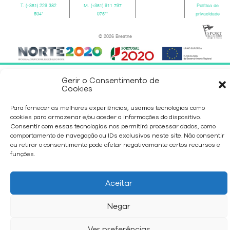
T.
(+351) 229 382
M.
(+351) 911 797
Política de
504
*
075
**
privacidade
© 2026 Breathe
Gerir o Consentimento de
Cookies
Para fornecer as melhores experiências, usamos tecnologias como
cookies para armazenar e/ou aceder a informações do dispositivo.
Consentir com essas tecnologias nos permitirá processar dados, como
comportamento de navegação ou IDs exclusivos neste site. Não consentir
ou retirar o consentimento pode afetar negativamante certos recursos e
funções.
Aceitar
Negar
Ver preferências