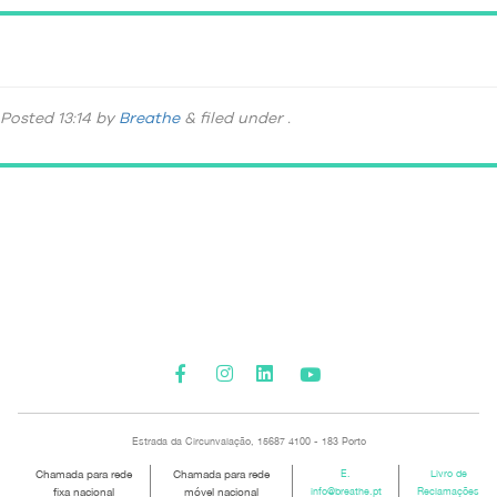
serviço-08
Posted
13:14
by
Breathe
&
filed under .
Please activate some Widgets.
Estrada da Circunvalação, 15687 4100 - 183 Porto
Chamada para rede
Chamada para rede
E.
Livro de
fixa nacional
móvel nacional
info@breathe.pt
Reclamações