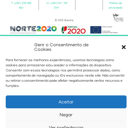
T.
(+351) 229 382
M.
(+351) 911 797
Política de
504
*
075
**
privacidade
© 2026 Breathe
Gerir o Consentimento de
Cookies
Para fornecer as melhores experiências, usamos tecnologias como
cookies para armazenar e/ou aceder a informações do dispositivo.
Consentir com essas tecnologias nos permitirá processar dados, como
comportamento de navegação ou IDs exclusivos neste site. Não consentir
ou retirar o consentimento pode afetar negativamante certos recursos e
funções.
Aceitar
Negar
Ver preferências