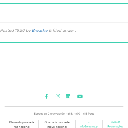
Relaxamento
Posted
16:56
by
Breathe
&
filed under .
Please activate some Widgets.
Estrada da Circunvalação, 15687 4100 - 183 Porto
Chamada para rede
Chamada para rede
E.
Livro de
fixa nacional
móvel nacional
info@breathe.pt
Reclamações