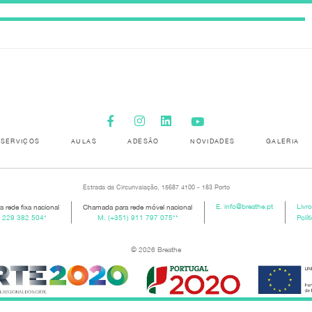
SERVIÇOS
AULAS
ADESÃO
NOVIDADES
GALERIA
Estrada da Circunvalação, 15687 4100 - 183 Porto
 rede fixa nacional
Chamada para rede móvel nacional
E.
info@breathe.pt
Livr
) 229 382 504
*
M.
(+351) 911 797 075
**
Polít
© 2026 Breathe