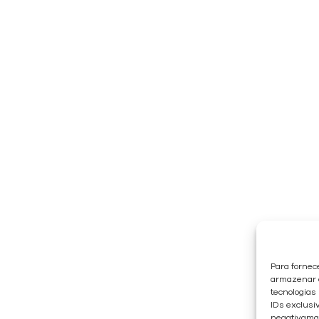
Para fornec
armazenar e
tecnologias
IDs exclusiv
negativaman