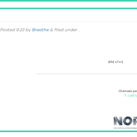
Horário_Treinar_Big(2)
Posted
9:23
by
Breathe
&
filed under .
BREATHE
Chamada para
T.
(+351