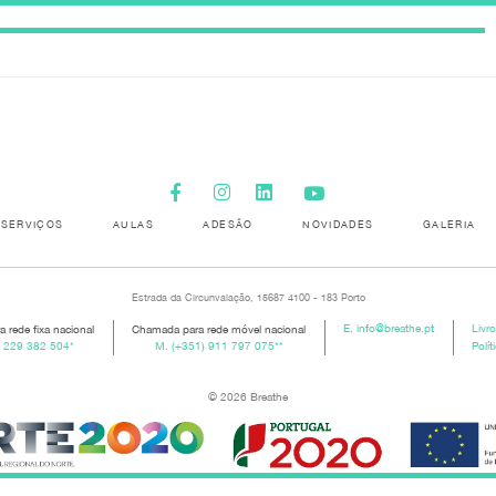
SERVIÇOS
AULAS
ADESÃO
NOVIDADES
GALERIA
Estrada da Circunvalação, 15687 4100 - 183 Porto
 rede fixa nacional
Chamada para rede móvel nacional
E.
info@breathe.pt
Livr
) 229 382 504
*
M.
(+351) 911 797 075
**
Polít
© 2026 Breathe