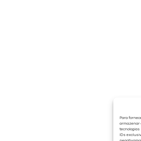
Para fornec
armazenar e
tecnologias
IDs exclusiv
negativaman