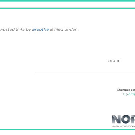
ovopascoa-pequeno
Posted
9:45
by
Breathe
&
filed under .
BREATHE
Chamada para
T.
(+351