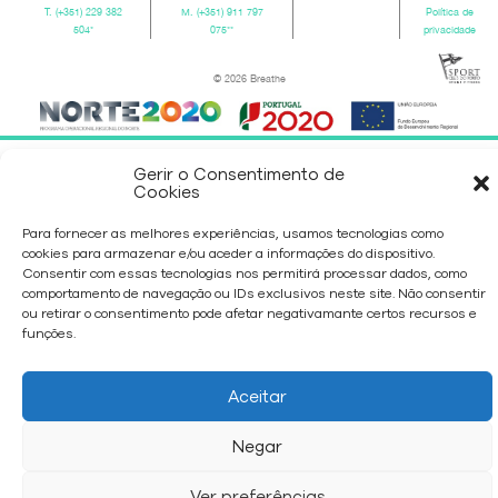
T.
(+351) 229 382
M.
(+351) 911 797
Política de
504
*
075
**
privacidade
© 2026 Breathe
Gerir o Consentimento de
Cookies
Para fornecer as melhores experiências, usamos tecnologias como
cookies para armazenar e/ou aceder a informações do dispositivo.
Consentir com essas tecnologias nos permitirá processar dados, como
comportamento de navegação ou IDs exclusivos neste site. Não consentir
ou retirar o consentimento pode afetar negativamante certos recursos e
funções.
Aceitar
Negar
Ver preferências