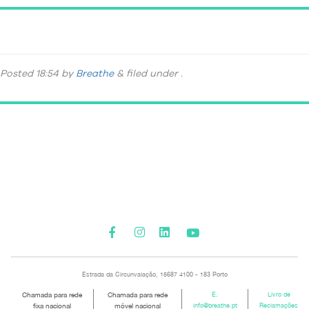
miniatura
Posted
18:54
by
Breathe
&
filed under .
Please activate some Widgets.
Estrada da Circunvalação, 15687 4100 - 183 Porto
Chamada para rede
Chamada para rede
E.
Livro de
fixa nacional
móvel nacional
info@breathe.pt
Reclamações