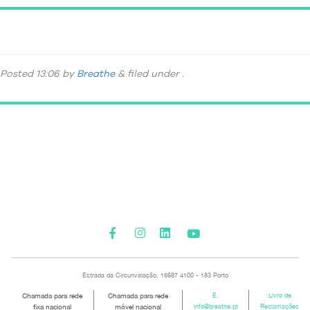
nutrição-em-2021
Posted
13:06
by
Breathe
&
filed under .
Please activate some Widgets.
Estrada da Circunvalação, 15687 4100 - 183 Porto
Chamada para rede
Chamada para rede
E.
Livro de
fixa nacional
móvel nacional
info@breathe.pt
Reclamações