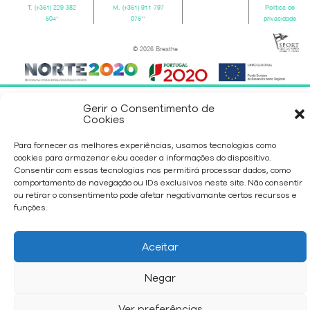
T.
(+351) 229 382
M.
(+351) 911 797
Política de
504
*
075
**
privacidade
© 2026 Breathe
Gerir o Consentimento de
Cookies
Para fornecer as melhores experiências, usamos tecnologias como
cookies para armazenar e/ou aceder a informações do dispositivo.
Consentir com essas tecnologias nos permitirá processar dados, como
comportamento de navegação ou IDs exclusivos neste site. Não consentir
ou retirar o consentimento pode afetar negativamante certos recursos e
funções.
Aceitar
Negar
Ver preferências