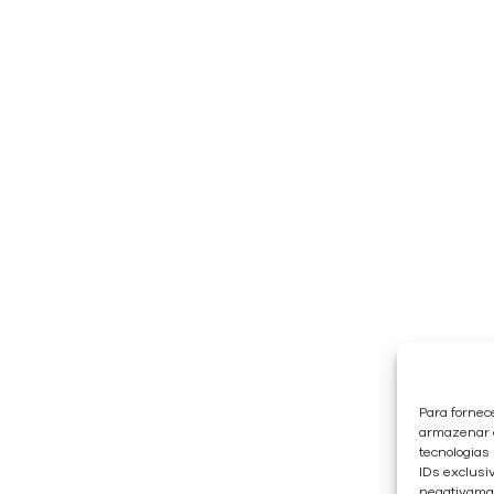
Para fornec
armazenar e
tecnologias
IDs exclusiv
negativaman