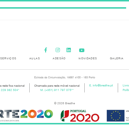
SERVIÇOS
AULAS
ADESÃO
NOVIDADES
GALERIA
Estrada da Circunvalação, 15687 4100 - 183 Porto
 rede fixa nacional
Chamada para rede móvel nacional
E.
info@breathe.pt
Livr
) 229 382 504
*
M.
(+351) 911 797 075
**
Polít
© 2026 Breathe