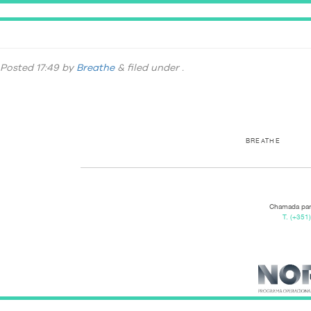
ESTUDIOS
Posted
17:49
by
Breathe
&
filed under .
BREATHE
Chamada para
T.
(+351