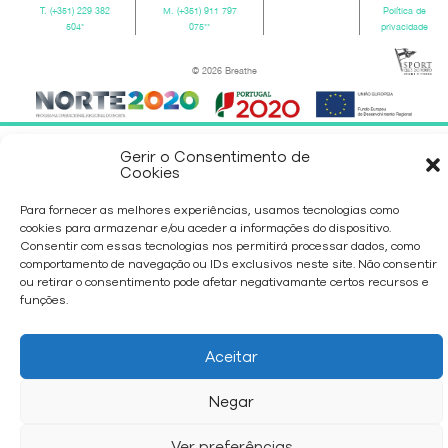
T.
(+351) 229 382
M.
(+351) 911 797
Política de
504
*
075
**
privacidade
© 2026 Breathe
Gerir o Consentimento de
Cookies
Para fornecer as melhores experiências, usamos tecnologias como
cookies para armazenar e/ou aceder a informações do dispositivo.
Consentir com essas tecnologias nos permitirá processar dados, como
comportamento de navegação ou IDs exclusivos neste site. Não consentir
ou retirar o consentimento pode afetar negativamante certos recursos e
funções.
Aceitar
Negar
Ver preferências