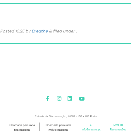
Banner_Mindfulness-v02
Posted
13:25
by
Breathe
&
filed under .
Please activate some Widgets.
Estrada da Circunvalação, 15687 4100 - 183 Porto
Chamada para rede
Chamada para rede
E.
Livro de
fixa nacional
móvel nacional
info@breathe.pt
Reclamações