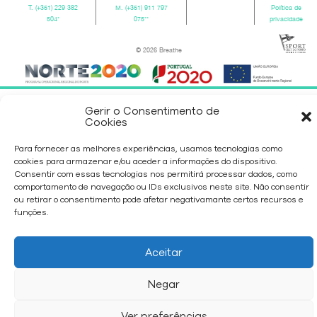
T.
(+351) 229 382
M.
(+351) 911 797
Política de
504
*
075
**
privacidade
© 2026 Breathe
Gerir o Consentimento de
Cookies
Para fornecer as melhores experiências, usamos tecnologias como
cookies para armazenar e/ou aceder a informações do dispositivo.
Consentir com essas tecnologias nos permitirá processar dados, como
comportamento de navegação ou IDs exclusivos neste site. Não consentir
ou retirar o consentimento pode afetar negativamante certos recursos e
funções.
Aceitar
Negar
Ver preferências