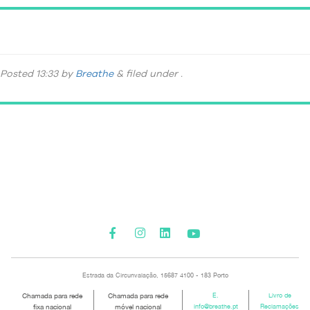
banner_01
Posted
13:33
by
Breathe
&
filed under .
Please activate some Widgets.
Estrada da Circunvalação, 15687 4100 - 183 Porto
Chamada para rede
Chamada para rede
E.
Livro de
fixa nacional
móvel nacional
info@breathe.pt
Reclamações