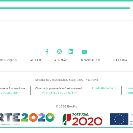
SERVIÇOS
AULAS
ADESÃO
NOVIDADES
GALERIA
Estrada da Circunvalação, 15687 4100 - 183 Porto
 rede fixa nacional
Chamada para rede móvel nacional
E.
info@breathe.pt
Livr
) 229 382 504
*
M.
(+351) 911 797 075
**
Polít
© 2026 Breathe