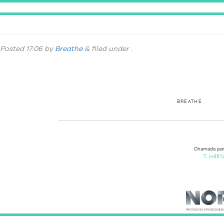
Banner site- 3840x2160px_2corrida (1)
Posted
17:06
by
Breathe
&
filed under .
BREATHE
Chamada para
T.
(+351