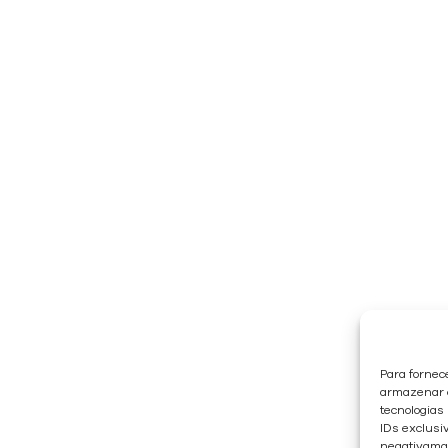
Para fornec
armazenar e
tecnologias
IDs exclusiv
negativaman