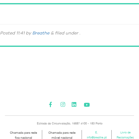
852a64d5-23f3-4dcb-8eb9-1de081d6bb66
Posted
11:41
by
Breathe
&
filed under .
Please activate some Widgets.
Estrada da Circunvalação, 15687 4100 - 183 Porto
Chamada para rede
Chamada para rede
E.
Livro de
fixa nacional
móvel nacional
info@breathe.pt
Reclamações