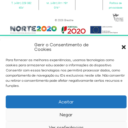
T.
(+351) 229 382
M.
(+351) 911 797
Política de
504
*
075
**
privacidade
© 2026 Breathe
Gerir o Consentimento de
Cookies
Para fornecer as melhores experiências, usamos tecnologias como
cookies para armazenar e/ou aceder a informações do dispositivo.
Consentir com essas tecnologias nos permitirá processar dados, como
comportamento de navegação ou IDs exclusivos neste site. Não consentir
ou retirar o consentimento pode afetar negativamante certos recursos e
funções.
Aceitar
Negar
Ver preferências