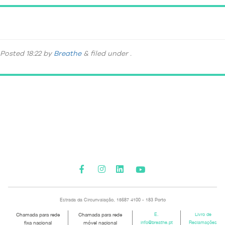
A52A2411
Posted
18:22
by
Breathe
&
filed under .
Please activate some Widgets.
Estrada da Circunvalação, 15687 4100 - 183 Porto
Chamada para rede
Chamada para rede
E.
Livro de
fixa nacional
móvel nacional
info@breathe.pt
Reclamações