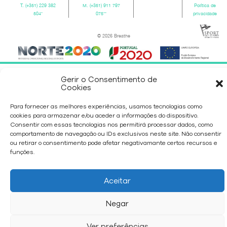
T.
(+351) 229 382
M.
(+351) 911 797
Política de
504
*
075
**
privacidade
© 2026 Breathe
Gerir o Consentimento de
Cookies
Para fornecer as melhores experiências, usamos tecnologias como
cookies para armazenar e/ou aceder a informações do dispositivo.
Consentir com essas tecnologias nos permitirá processar dados, como
comportamento de navegação ou IDs exclusivos neste site. Não consentir
ou retirar o consentimento pode afetar negativamante certos recursos e
funções.
Aceitar
Negar
Ver preferências