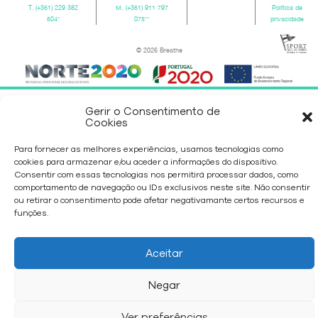
T.
(+351) 229 382
M.
(+351) 911 797
Política de
504
*
075
**
privacidade
© 2026 Breathe
Gerir o Consentimento de
Cookies
Para fornecer as melhores experiências, usamos tecnologias como
cookies para armazenar e/ou aceder a informações do dispositivo.
Consentir com essas tecnologias nos permitirá processar dados, como
comportamento de navegação ou IDs exclusivos neste site. Não consentir
ou retirar o consentimento pode afetar negativamante certos recursos e
funções.
Aceitar
Negar
Ver preferências