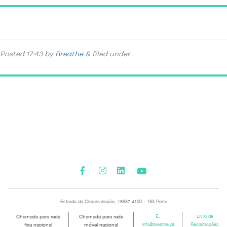
IMG-20190331-WA0056
Posted
17:43
by
Breathe
&
filed under .
Please activate some Widgets.
Estrada da Circunvalação, 15687 4100 - 183 Porto
Chamada para rede
Chamada para rede
E.
Livro de
fixa nacional
móvel nacional
info@breathe.pt
Reclamações