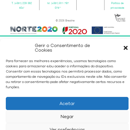
T.
(+351) 229 382
M.
(+351) 911 797
Política de
504
*
075
**
privacidade
© 2026 Breathe
Gerir o Consentimento de
Cookies
Para fornecer as melhores experiências, usamos tecnologias como
cookies para armazenar e/ou aceder a informações do dispositivo.
Consentir com essas tecnologias nos permitirá processar dados, como
comportamento de navegação ou IDs exclusivos neste site. Não consentir
ou retirar o consentimento pode afetar negativamante certos recursos e
funções.
Aceitar
Negar
Ver preferências