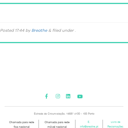
2242d802-5db3-4b3f-9237-c1ca5610411d
Posted
17:44
by
Breathe
&
filed under .
Please activate some Widgets.
Estrada da Circunvalação, 15687 4100 - 183 Porto
Chamada para rede
Chamada para rede
E.
Livro de
fixa nacional
móvel nacional
info@breathe.pt
Reclamações