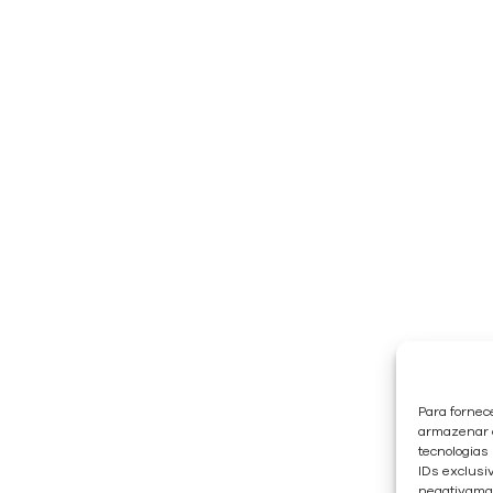
Para fornec
armazenar e
tecnologias
IDs exclusiv
negativaman