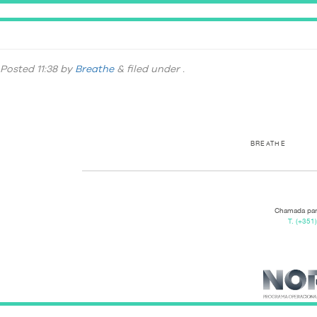
DCIM100GOPROG0313008.JPG
Posted
11:38
by
Breathe
&
filed under .
BREATHE
Chamada para
T.
(+351