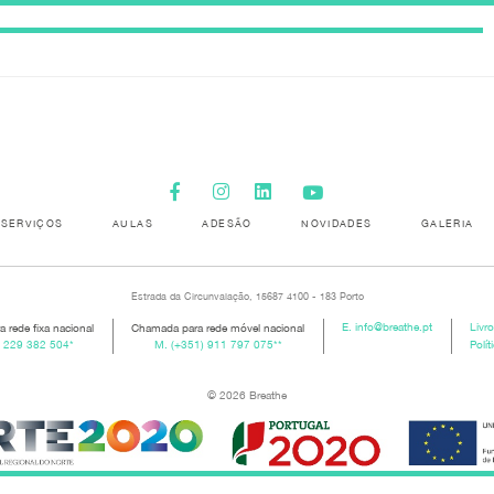
SERVIÇOS
AULAS
ADESÃO
NOVIDADES
GALERIA
Estrada da Circunvalação, 15687 4100 - 183 Porto
 rede fixa nacional
Chamada para rede móvel nacional
E.
info@breathe.pt
Livr
) 229 382 504
*
M.
(+351) 911 797 075
**
Polít
© 2026 Breathe