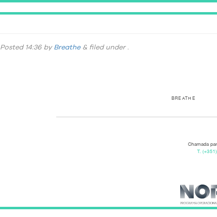
_DSC9378
Posted
14:36
by
Breathe
&
filed under .
BREATHE
Chamada para
T.
(+351