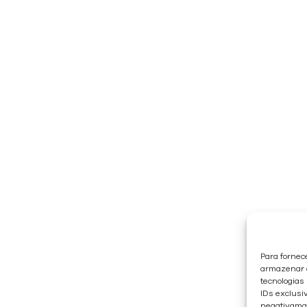
Para fornec
armazenar e
tecnologias
IDs exclusiv
negativaman