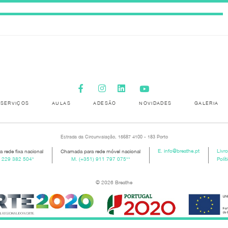
SERVIÇOS
AULAS
ADESÃO
NOVIDADES
GALERIA
Estrada da Circunvalação, 15687 4100 - 183 Porto
 rede fixa nacional
Chamada para rede móvel nacional
E.
info@breathe.pt
Livr
) 229 382 504
*
M.
(+351) 911 797 075
**
Polít
© 2026 Breathe