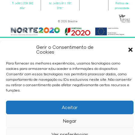
T.
(+351) 229 382
M.
(+351) 911 797
Política de
504
*
075
**
privacidade
© 2026 Breathe
Gerir o Consentimento de
Cookies
Para fornecer as melhores experiências, usamos tecnologias como
cookies para armazenar e/ou aceder a informações do dispositivo.
Consentir com essas tecnologias nos permitirá processar dados, como
comportamento de navegação ou IDs exclusivos neste site. Não consentir
ou retirar o consentimento pode afetar negativamante certos recursos e
funções.
Aceitar
Negar
Ver preferências