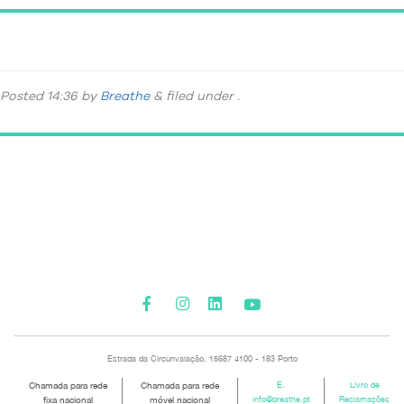
_DSC9374
Posted
14:36
by
Breathe
&
filed under .
Please activate some Widgets.
Estrada da Circunvalação, 15687 4100 - 183 Porto
Chamada para rede
Chamada para rede
E.
Livro de
fixa nacional
móvel nacional
info@breathe.pt
Reclamações