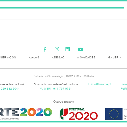
SERVIÇOS
AULAS
ADESÃO
NOVIDADES
GALERIA
Estrada da Circunvalação, 15687 4100 - 183 Porto
 rede fixa nacional
Chamada para rede móvel nacional
E.
info@breathe.pt
Livr
) 229 382 504
*
M.
(+351) 911 797 075
**
Polít
© 2026 Breathe