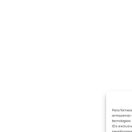
Para fornec
armazenar e
tecnologias
IDs exclusiv
negativaman