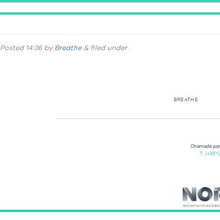
_DSC9358
Posted
14:36
by
Breathe
&
filed under .
BREATHE
Chamada para
T.
(+351