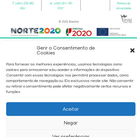
T.
(+351) 229 382
M.
(+351) 911 797
Política de
504
*
075
**
privacidade
© 2026 Breathe
Gerir o Consentimento de
Cookies
Para fornecer as melhores experiências, usamos tecnologias como
cookies para armazenar e/ou aceder a informações do dispositivo.
Consentir com essas tecnologias nos permitirá processar dados, como
comportamento de navegação ou IDs exclusivos neste site. Não consentir
ou retirar o consentimento pode afetar negativamante certos recursos e
funções.
Aceitar
Negar
Ver preferências