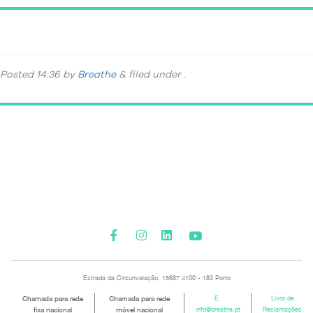
_DSC9337
Posted
14:36
by
Breathe
&
filed under .
Please activate some Widgets.
Estrada da Circunvalação, 15687 4100 - 183 Porto
Chamada para rede
Chamada para rede
E.
Livro de
fixa nacional
móvel nacional
info@breathe.pt
Reclamações