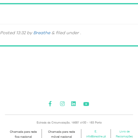
IMG_20180923_114946
Posted
13:32
by
Breathe
&
filed under .
Please activate some Widgets.
Estrada da Circunvalação, 15687 4100 - 183 Porto
Chamada para rede
Chamada para rede
E.
Livro de
fixa nacional
móvel nacional
info@breathe.pt
Reclamações