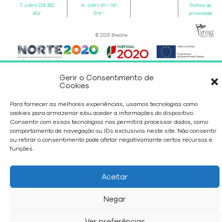
T.
(+351) 229 382
M.
(+351) 911 797
Política de
504
*
075
**
privacidade
© 2026 Breathe
Gerir o Consentimento de
Cookies
Para fornecer as melhores experiências, usamos tecnologias como
cookies para armazenar e/ou aceder a informações do dispositivo.
Consentir com essas tecnologias nos permitirá processar dados, como
comportamento de navegação ou IDs exclusivos neste site. Não consentir
ou retirar o consentimento pode afetar negativamante certos recursos e
funções.
Aceitar
Negar
Ver preferências