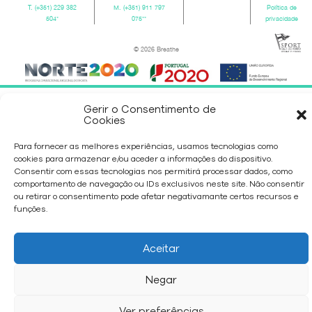
T.
(+351) 229 382
M.
(+351) 911 797
Política de
504
*
075
**
privacidade
© 2026 Breathe
Gerir o Consentimento de
Cookies
Para fornecer as melhores experiências, usamos tecnologias como
cookies para armazenar e/ou aceder a informações do dispositivo.
Consentir com essas tecnologias nos permitirá processar dados, como
comportamento de navegação ou IDs exclusivos neste site. Não consentir
ou retirar o consentimento pode afetar negativamante certos recursos e
funções.
Aceitar
Negar
Ver preferências