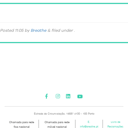
V2-19
Posted
11:05
by
Breathe
&
filed under .
Please activate some Widgets.
Estrada da Circunvalação, 15687 4100 - 183 Porto
Chamada para rede
Chamada para rede
E.
Livro de
fixa nacional
móvel nacional
info@breathe.pt
Reclamações